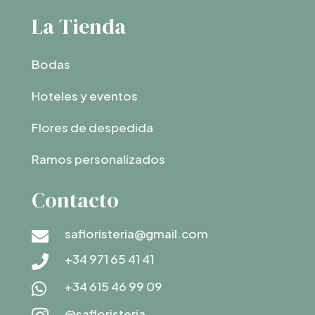
La Tienda
Bodas
Hoteles y eventos
Flores de despedida
Ramos personalizados
Contacto
safloristeria@gmail.com

+34 971 65 41 41

+34 615 46 99 09

@safloristeria