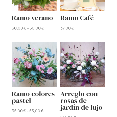
Ramo verano
Ramo Café
30,00
€
–
50,00
€
37,00
€
Ramo colores
Arreglo con
pastel
rosas de
jardín de lujo
35,00
€
–
55,00
€