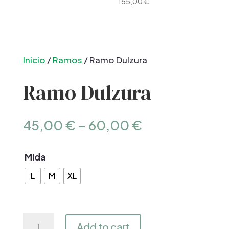
165,00
€
Inicio
/
Ramos
/ Ramo Dulzura
Ramo Dulzura
45,00
€
–
60,00
€
Mida
L
M
XL
Ramo
Add to cart