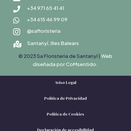
+34 971 65 41 41

+34 615 46 99 09

@safloristeria

Santanyí, Illes Balears

© 2023 Sa Floristeria de Santanyí |
Web
diseñada por C
oMsentido.
Aviso Legal
Política de Privacidad
Política de Cookies
Declaración de accesibilidad