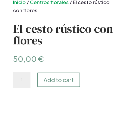
Inicio
/
Centros florales
/ El cesto rústico
con flores
El cesto rústico con
flores
50,00
€
El
Add to cart
cesto
rústico
con
flores
quantity