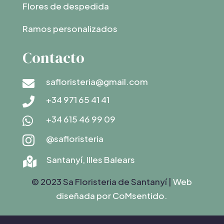
Flores de despedida
Ramos personalizados
Contacto
safloristeria@gmail.com

+34 971 65 41 41

+34 615 46 99 09

@safloristeria

Santanyí, Illes Balears

© 2023 Sa Floristeria de Santanyí |
Web
diseñada por C
oMsentido.