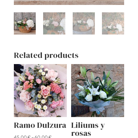
Related products
Ramo Dulzura
Liliums y
rosas
45,00
€
–
60,00
€