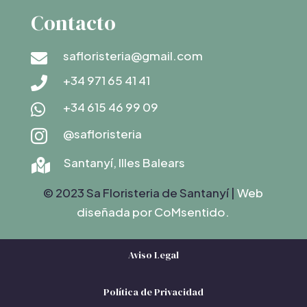
Contacto
safloristeria@gmail.com

+34 971 65 41 41

+34 615 46 99 09

@safloristeria

Santanyí, Illes Balears

© 2023 Sa Floristeria de Santanyí |
Web
diseñada por C
oMsentido.
Aviso Legal
Política de Privacidad