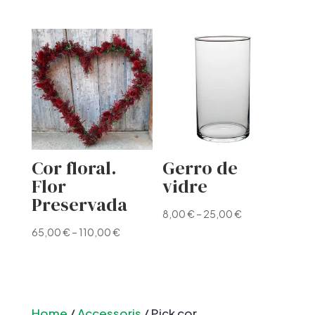
Cor floral.
Gerro de
Flor
vidre
Preservada
8,00
€
–
25,00
€
65,00
€
–
110,00
€
Home
/
Accessoris
/ Pick cor