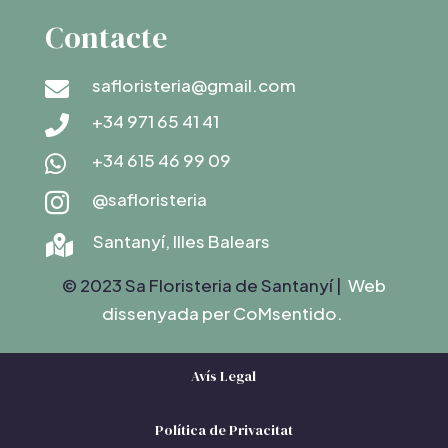
Contacte
safloristeria@gmail.com

+34 971 65 41 41

+34 615 46 99 09

@safloristeria

Santanyí, Illes Balears

© 2023 Sa Floristeria de Santanyí |
Web
dissenyada per C
oMsentido.
Avís Legal
Política de Privacitat