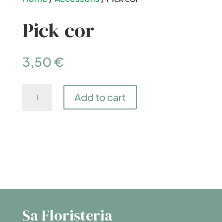
Pick cor
3,50
€
Pick
Add to cart
cor
quantity
Sa Floristeria