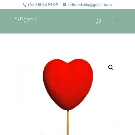
+34 615 46 99 09
safloristeria@gmail.com