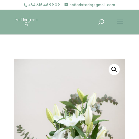
+34 615 46 99 09
safloristeria@gmail.com