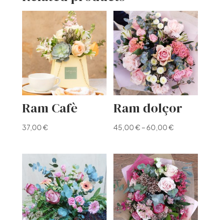
Ram Cafè
Ram dolçor
37,00
€
45,00
€
–
60,00
€