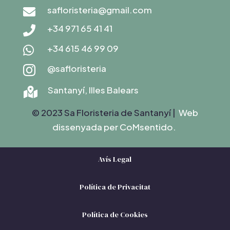
safloristeria@gmail.com

+34 971 65 41 41

+34 615 46 99 09

@safloristeria

Santanyí, Illes Balears

© 2023 Sa Floristeria de Santanyí |
Web
dissenyada per C
oMsentido.
Avís Legal
Política de Privacitat
Política de Cookies