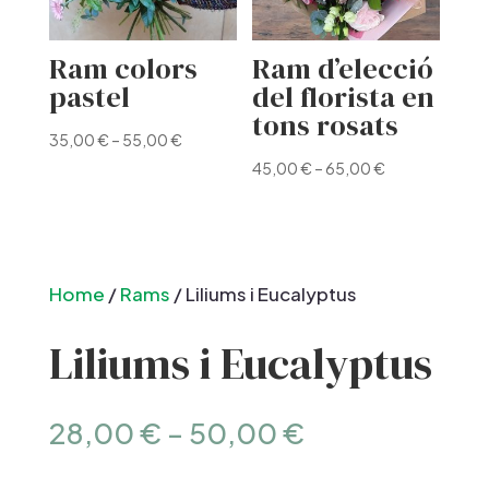
Ram colors
Ram d’elecció
pastel
del florista en
tons rosats
35,00
€
–
55,00
€
45,00
€
–
65,00
€
Home
/
Rams
/ Liliums i Eucalyptus
Liliums i Eucalyptus
28,00
€
–
50,00
€