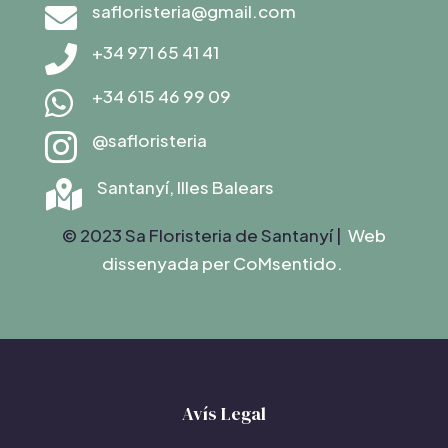
safloristeria@gmail.com

+34 971 65 41 41

+34 615 46 99 09

@safloristeria

Santanyí, Illes Balears

© 2023 Sa Floristeria de Santanyí |
Web
dissenyada per C
oMsentido.
Avís Legal