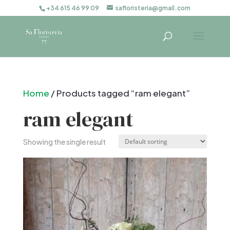
+34 615 46 99 09
safloristeria@gmail.com
Home
/ Products tagged “ram elegant”
ram elegant
Showing the single result