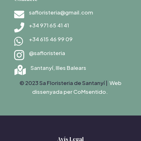
safloristeria@gmail.com

+34 971 65 41 41

+34 615 46 99 09

@safloristeria

Santanyí, Illes Balears

© 2023 Sa Floristeria de Santanyí |
Web
dissenyada per C
oMsentido.
Avís Legal