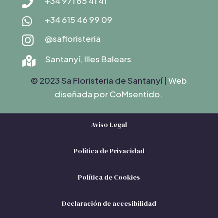
+34 971 65 41 41

+34 615 46 99 09

@safloristeria

Santanyí, Illes Balears

© 2023 Sa Floristeria de Santanyí |
Web
diseñada por C
oMsentido.
Aviso Legal
Política de Privacidad
Política de Cookies
Declaración de accesibilidad