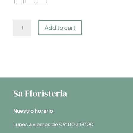
Ramo
Add to cart
elección
del
florista
en
tonos
azules
quantity
Sa Floristeria
Nuestro horario:
Lunes a viernes de 09:00 a 18:00