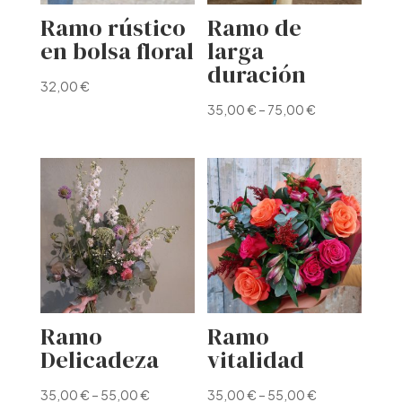
Ramo rústico
Ramo de
en bolsa floral
larga
duración
32,00
€
35,00
€
–
75,00
€
Ramo
Ramo
Delicadeza
vitalidad
35,00
€
–
55,00
€
35,00
€
–
55,00
€