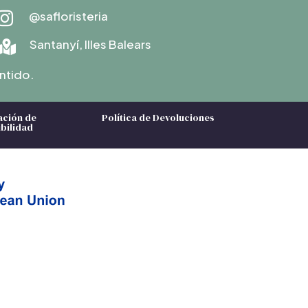
@safloristeria

Santanyí, Illes Balears

ntido.
ación de
Política de Devoluciones
bilidad