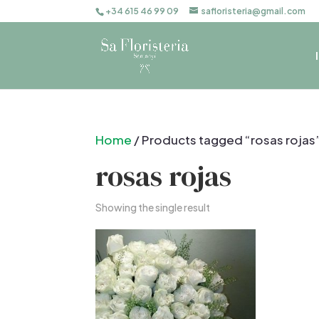
+34 615 46 99 09
safloristeria@gmail.com
Home
/ Products tagged “rosas rojas
rosas rojas
Showing the single result