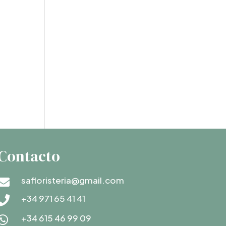
Contacto
safloristeria@gmail.com

+34 971 65 41 41

+34 615 46 99 09
