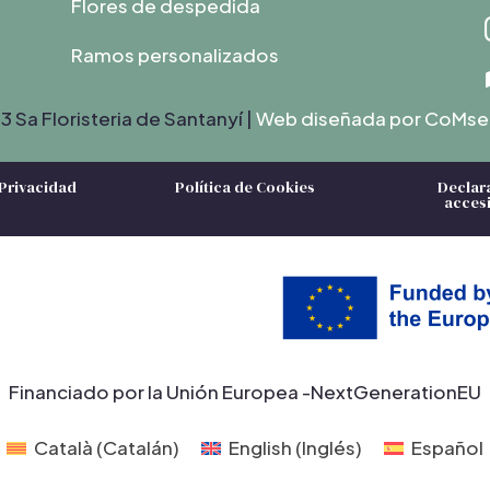
Flores de despedida
Ramos personalizados
 Sa Floristeria de Santanyí |
Web diseñada por C
oMse
 Privacidad
Política de Cookies
Declar
accesi
Financiado por la Unión Europea -NextGenerationEU
Català
(
Catalán
)
English
(
Inglés
)
Español