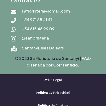
safloristeria@gmail.com

+34 971 65 41 41

+34 615 46 99 09

@safloristeria

Santanyí, Illes Balears

© 2023 Sa Floristeria de Santanyí |
Web
diseñada por C
oMsentido.
Aviso Legal
Política de Privacidad
Política de Cookies