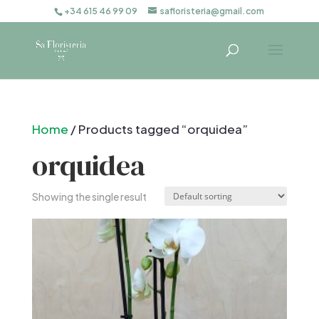
+34 615 46 99 09
safloristeria@gmail.com
Home
/ Products tagged “orquidea”
orquidea
Showing the single result