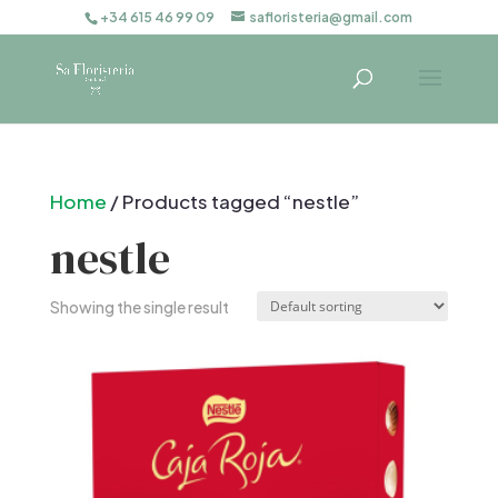
+34 615 46 99 09
safloristeria@gmail.com
Home
/ Products tagged “nestle”
nestle
Showing the single result