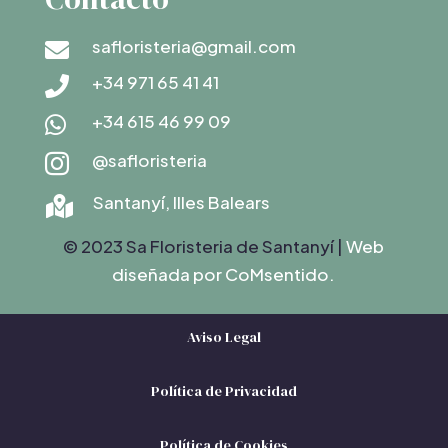
safloristeria@gmail.com

+34 971 65 41 41

+34 615 46 99 09

@safloristeria

Santanyí, Illes Balears

© 2023 Sa Floristeria de Santanyí |
Web
diseñada por C
oMsentido.
Aviso Legal
Política de Privacidad
Política de Cookies