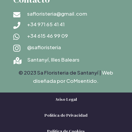
safloristeria@gmail.com

+34 971 65 41 41

+34 615 46 99 09

@safloristeria

Santanyí, Illes Balears

© 2023 Sa Floristeria de Santanyí |
Web
diseñada por C
oMsentido.
Aviso Legal
Política de Privacidad
Política de Cookies