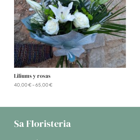
Liliums y rosas
40,00
€
–
65,00
€
Sa Floristeria