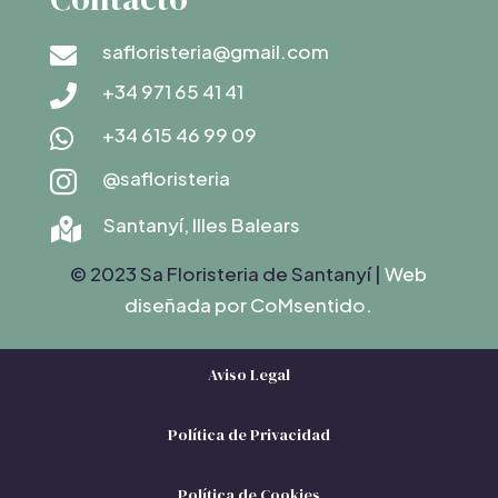
safloristeria@gmail.com

+34 971 65 41 41

+34 615 46 99 09

@safloristeria

Santanyí, Illes Balears

© 2023 Sa Floristeria de Santanyí |
Web
diseñada por C
oMsentido.
Aviso Legal
Política de Privacidad
Política de Cookies