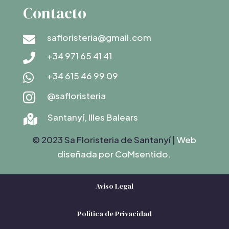
Contacto
safloristeria@gmail.com

+34 971 65 41 41

+34 615 46 99 09

@safloristeria

Santanyí, Illes Balears

© 2023 Sa Floristeria de Santanyí |
Web
diseñada por C
oMsentido.
Aviso Legal
Política de Privacidad