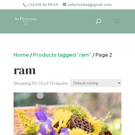
+34 615 46 99 09
safloristeria@gmail.com
Home
/
Products tagged “ram”
/ Page 2
ram
Showing 10–15 of 15 results