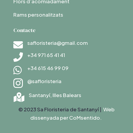
Flors d’acomiadament
Rams personalitzats
Contacte
safloristeria@gmail.com

+34 971 65 41 41

+34 615 46 99 09

@safloristeria

Santanyí, Illes Balears

© 2023 Sa Floristeria de Santanyí |
Web
dissenyada per C
oMsentido.