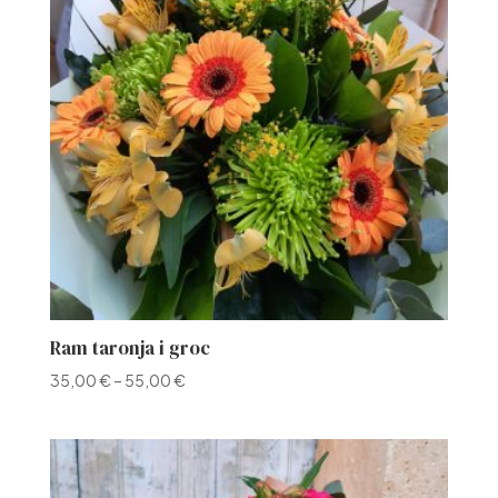
Ram taronja i groc
35,00
€
–
55,00
€