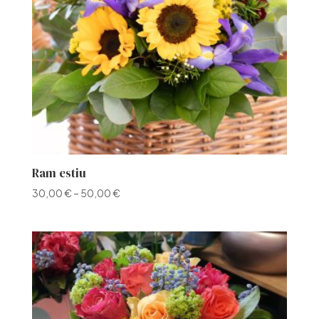
Ram estiu
30,00
€
–
50,00
€